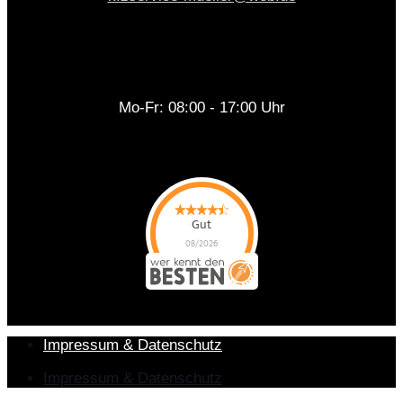
Mo-Fr: 08:00 - 17:00 Uhr
Gut
08/2026
KfZ-Service Ingo
Müller
hat
4.45
von
5
Sternen |
130
KfZ-
Service Ingo
Müller
Bewertungen
auf
werkenntdenBESTEN.de
Impressum & Datenschutz
Impressum & Datenschutz