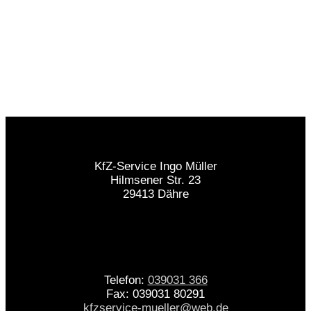
Abschleppdienst 24h
Sie haben eine Panne oder einen Unfall mit Ihrem
Auto? Bei uns erhalten Sie Soforthilfe!
KfZ-Service Ingo Müller
Hilmsener Str. 23
29413 Dähre
Telefon:
039031 366
Fax: 039031 80291
kfzservice-mueller@web.de